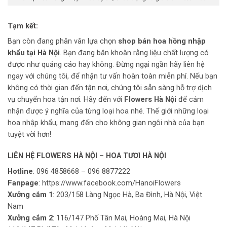
Tạm kết:
Bạn còn đang phân vân lựa chọn
shop bán hoa hồng nhập
khẩu tại Hà Nội
. Bạn đang băn khoăn rằng liệu chất lượng có
được như quảng cáo hay không. Đừng ngại ngần hãy liên hệ
ngay với chúng tôi, để nhận tư vấn hoàn toàn miễn phí. Nếu bạn
không có thời gian đến tận nơi, chúng tôi sẵn sàng hỗ trợ dịch
vụ chuyển hoa tận nơi. Hãy đến với
Flowers Hà Nội
để cảm
nhận được ý nghĩa của từng loại hoa nhé. Thế giới những loại
hoa nhập khẩu, mang đến cho không gian ngôi nhà của bạn
tuyệt vời hơn!
LIÊN HỆ FLOWERS HÀ NỘI – HOA TƯƠI HÀ NỘI
Hotline
:
096 4858668
–
096 8877222
Fanpage
:
https://www.facebook.com/HanoiFlowers
Xưởng cắm 1
:
203/158 Làng Ngọc Hà, Ba Đình, Hà Nội, Việt
Nam
Xưởng cắm 2
:
116/147 Phố Tân Mai, Hoàng Mai, Hà Nội