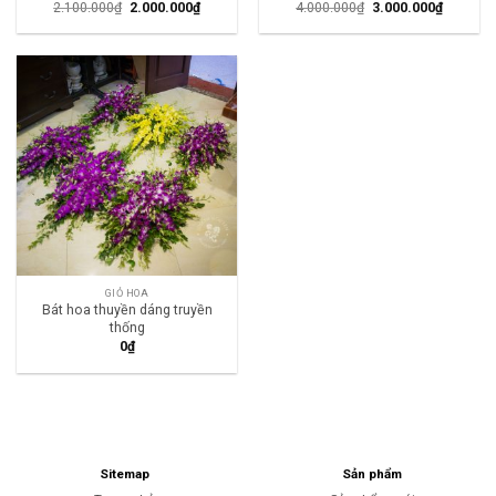
2.100.000
₫
2.000.000
₫
4.000.000
₫
3.000.000
₫
GIỎ HOA
Bát hoa thuyền dáng truyền
thống
0
₫
Sitemap
Sản phẩm