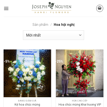
Skip
to
content
Sản phẩm
/
Hoa hội nghị
-5%
-25%
ĐANG GIẢM GIÁ
HOA CAO CẤP
Kệ hoa chúc mừng
Hoa chúc mừng khai trương VIP