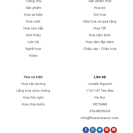
Trang chủ
Sản phẩm mới
Sản phẩm
Hoa bó
Hoa sự kiện
Giỏ hoa
Hoa cưới
Hộp hoa và quà tặng
Hoa cao cấp
Hoa Tết
Giới thiệu
Hoa cắm bình
Liên hệ
Hoa cắm đại sảnh
Nghề hoa
Chậu cây - Chậu hoa
Video
Hoa sự kiện
Liên hệ
Hoa văn phòng
Joseph Nguyen
Lẵng hoa chúc mừng
116/147 Tan Mai
Hoa hội nghị
Ha Noi
Hoa chia buồn
VIETNAM
0964858668
info@flowershanoi.com